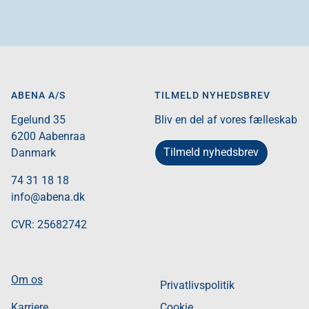
ABENA A/S
TILMELD NYHEDSBREV
Egelund 35​
Bliv en del af vores fælleskab
6200 Aabenraa​
Tilmeld nyhedsbrev
Danmark​
74 31 18 18
info@abena.dk
CVR: 25682742​
Om os
Privatlivspolitik
Karriere
Cookie