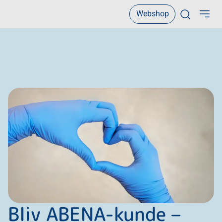
Webshop
Open sear
Bliv ABENA-kunde –