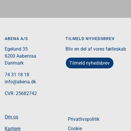
ABENA A/S
TILMELD NYHEDSBREV
Egelund 35​
Bliv en del af vores fælleskab
6200 Aabenraa​
Tilmeld nyhedsbrev
Danmark​
74 31 18 18
info@abena.dk
CVR: 25682742​
Om os
Privatlivspolitik
Karriere
Cookie