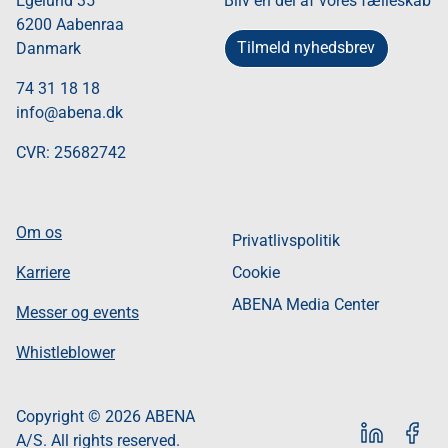
Egelund 35​
Bliv en del af vores fælleskab
6200 Aabenraa​
Tilmeld nyhedsbrev
Danmark​
74 31 18 18
info@abena.dk
CVR: 25682742​
Om os
Privatlivspolitik
Karriere
Cookie
ABENA Media Center
Messer og events
Whistleblower
Copyright © 2026 ABENA
LinkedIn
Footer
A/S. All rights reserved.