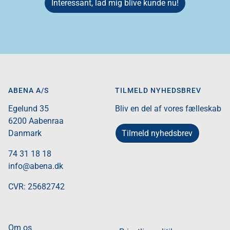
Interessant, lad mig blive kunde nu!
ABENA A/S
TILMELD NYHEDSBREV
Egelund 35​
Bliv en del af vores fælleskab
6200 Aabenraa​
Tilmeld nyhedsbrev
Danmark​
74 31 18 18
info@abena.dk
CVR: 25682742​
Om os