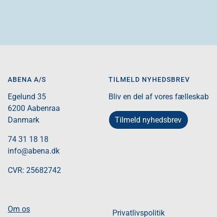
ABENA A/S
TILMELD NYHEDSBREV
Egelund 35​
Bliv en del af vores fælleskab
6200 Aabenraa​
Tilmeld nyhedsbrev
Danmark​
74 31 18 18
info@abena.dk
CVR: 25682742​
Om os
Privatlivspolitik