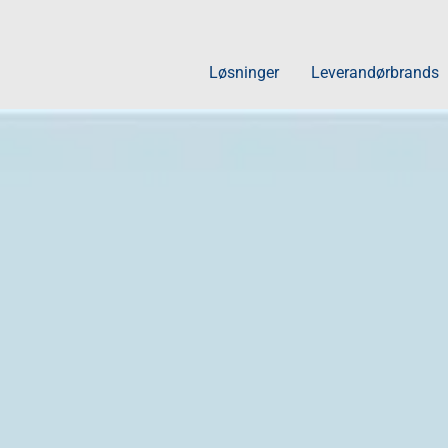
Løsninger
Leverandørbrands
Rengøring
Rengøringsmidle
Rekvisitter
Robotter
Maskiner
Tøj og opvask
ABENA Academy