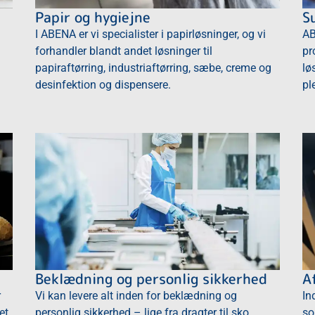
Papir og hygiejne
S
I ABENA er vi specialister i papirløsninger, og vi
AB
forhandler blandt andet løsninger til
pr
papiraftørring, industriaftørring, sæbe, creme og
lø
desinfektion og dispensere.
pl
Beklædning og personlig sikkerhed
A
r
Vi kan levere alt inden for beklædning og
In
et,
personlig sikkerhed – lige fra dragter til sko,
so