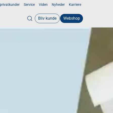
 privatkunder
Service
Viden
Nyheder
Karriere
Bliv kunde
Webshop
Open search modal
Sundhed og pleje
Inkontinens
Urologi
n
Personlig pleje
Sårbehandling
Handsker
Underlag
Beklædning