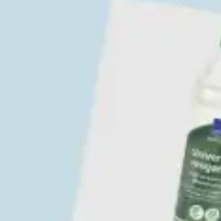
rer
Beklædning og personlig sikk
 ud af huset
Arbejdshandsker
age
Beskyttelses- og engangsbe
Håndrens og hudbeskyttelse
Øjenværn
Høre- og hovedværn
Åndedrætsværn
Fodtøj