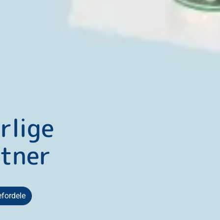
rlige
tner
efordele