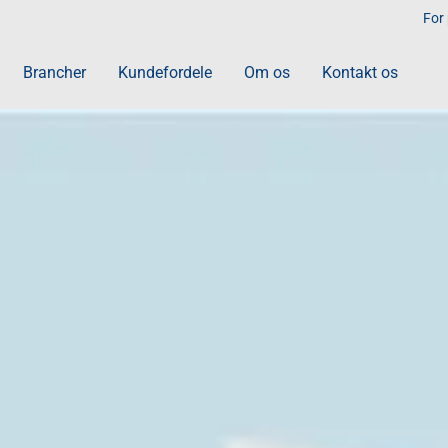
For
Brancher
Kundefordele
Om os
Kontakt os
Papir og hygiejne
r
Papir
Dispensere
Sæbe, creme og desinfektio
Industriaftørring