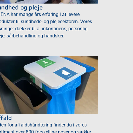
undhed og pleje
ENA har mange års erfaring i at levere
odukter til sundheds- og plejesektoren. Vores
sninger dækker bl.a. inkontinens, personlig
eje, sårbehandling og handsker.
ffald
den for affaldshåndtering finder du i vores
rtiment over 800 forskellige poser og sække