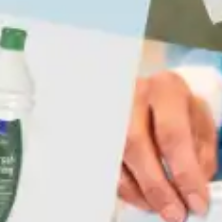
Velfærdsteknologi
erhed
Affald
Spande og stativer
klædning
Poser og sække