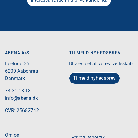
ABENA A/S
TILMELD NYHEDSBREV
Egelund 35​
Bliv en del af vores fælleskab
6200 Aabenraa​
Tilmeld nyhedsbrev
Danmark​
74 31 18 18
info@abena.dk
CVR: 25682742​
Om os
Privatlivspolitik