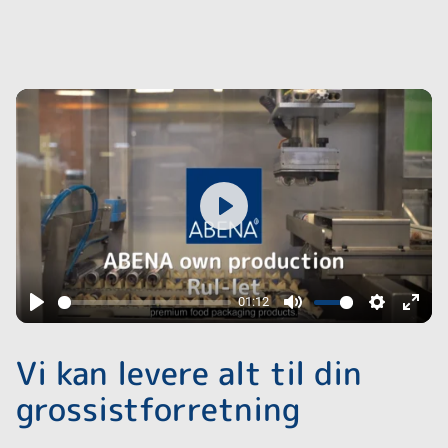
Play
01:12
Play
Mute
Settings
Enter
fulls
Vi kan levere alt til din
grossistforretning