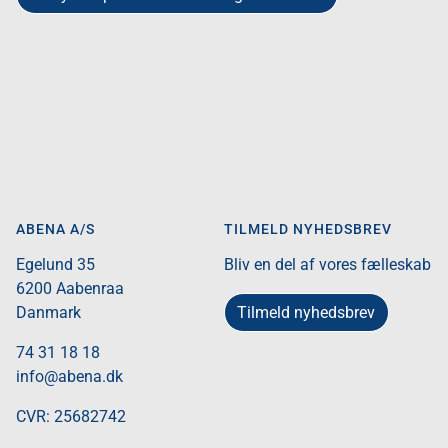
ABENA A/S
TILMELD NYHEDSBREV
Egelund 35​
Bliv en del af vores fælleskab
6200 Aabenraa​
Tilmeld nyhedsbrev
Danmark​
74 31 18 18
info@abena.dk
CVR: 25682742​