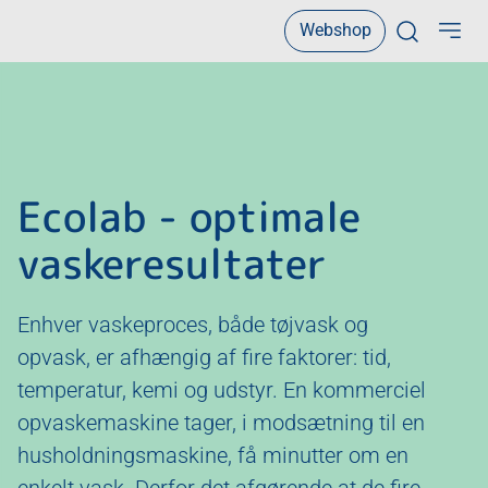
Webshop
Open sear
Ecolab - optimale
vaskeresultater
Enhver vaskeproces, både tøjvask og
opvask, er afhængig af fire faktorer: tid,
temperatur, kemi og udstyr. En kommerciel
opvaskemaskine tager, i modsætning til en
husholdningsmaskine, få minutter om en
enkelt vask. Derfor det afgørende at de fire