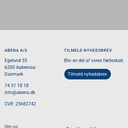
ABENA A/S
TILMELD NYHEDSBREV
Egelund 35​
Bliv en del af vores fælleskab
6200 Aabenraa​
Tilmeld nyhedsbrev
Danmark​
74 31 18 18
info@abena.dk
CVR: 25682742​
Om os