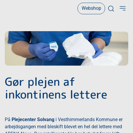
Webshop
Open sear
Gør plejen af
inkontinens lettere
På
Plejecenter Solvang
i Vesthimmerlands Kommune er
arbejdsgangen med bleskift blevet en hel del lettere med