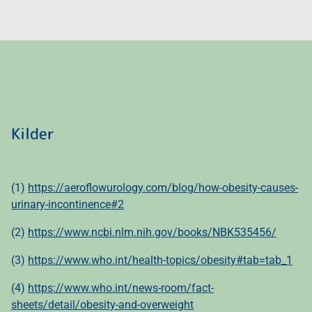
Kilder
(1)
https://aeroflowurology.com/blog/how-obesity-causes-
urinary-incontinence#2
(2)
https://www.ncbi.nlm.nih.gov/books/NBK535456/
(3)
https://www.who.int/health-topics/obesity#tab=tab_1
(4)
https://www.who.int/news-room/fact-
sheets/detail/obesity-and-overweight