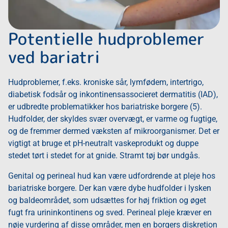
Potentielle hudproblemer
ved bariatri
Hudproblemer, f.eks. kroniske sår, lymfødem, intertrigo,
diabetisk fodsår og inkontinensassocieret dermatitis (IAD),
er udbredte problematikker hos bariatriske borgere (5).
Hudfolder, der skyldes svær overvægt, er varme og fugtige,
og de fremmer dermed væksten af mikroorganismer. Det er
vigtigt at bruge et pH-neutralt vaskeprodukt og duppe
stedet tørt i stedet for at gnide. Stramt tøj bør undgås.
Genital og perineal hud kan være udfordrende at pleje hos
bariatriske borgere. Der kan være dybe hudfolder i lysken
og baldeområdet, som udsættes for høj friktion og øget
fugt fra urininkontinens og sved. Perineal pleje kræver en
nøje vurdering af disse områder, men en borgers diskretion