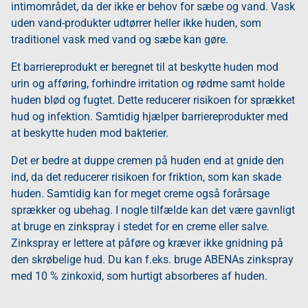
intimområdet, da der ikke er behov for sæbe og vand. Vask
uden vand-produkter udtørrer heller ikke huden, som
traditionel vask med vand og sæbe kan gøre.
Et barriereprodukt er beregnet til at beskytte huden mod
urin og afføring, forhindre irritation og rødme samt holde
huden blød og fugtet. Dette reducerer risikoen for sprækket
hud og infektion. Samtidig hjælper barriereprodukter med
at beskytte huden mod bakterier.
Det er bedre at duppe cremen på huden end at gnide den
ind, da det reducerer risikoen for friktion, som kan skade
huden. Samtidig kan for meget creme også forårsage
sprækker og ubehag. I nogle tilfælde kan det være gavnligt
at bruge en zinkspray i stedet for en creme eller salve.
Zinkspray er lettere at påføre og kræver ikke gnidning på
den skrøbelige hud. Du kan f.eks. bruge ABENAs zinkspray
med 10 % zinkoxid, som hurtigt absorberes af huden.