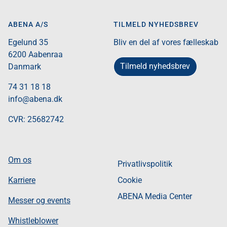
ABENA A/S
TILMELD NYHEDSBREV
Egelund 35​
Bliv en del af vores fælleskab
6200 Aabenraa​
Tilmeld nyhedsbrev
Danmark​
74 31 18 18
info@abena.dk
CVR: 25682742​
Om os
Privatlivspolitik
Karriere
Cookie
ABENA Media Center
Messer og events
Whistleblower