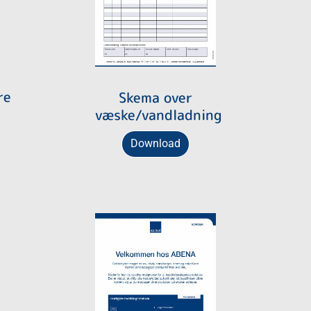
re
Skema over
væske/vandladning
Download