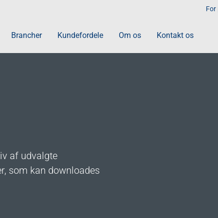
For
Brancher
Kundefordele
Om os
Kontakt os
Papir og hygiejne
r
Papir
Dispensere
Sæbe, creme og desinfektio
Industriaftørring
iv af udvalgte
er, som kan downloades