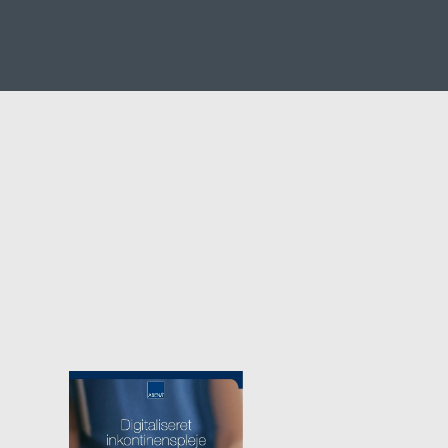
Velfærdsteknologi
erhed
Affald
Spande og stativer
klædning
Poser og sække