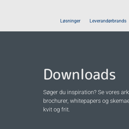
Løsninger
Leverandørbrands
Rengøring
Rengøringsmidle
Downloads
Rekvisitter
Robotter
Maskiner
Søger du inspiration? Se vores ark
Tøj og opvask
brochurer, whitepapers og skema
kvit og frit.
ABENA Academy