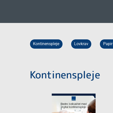
Køkken og fødeva
Takeaway og mad
Fødevareemball
Kontinenspleje
Lovkrav
Papir
Flergangsservice
Udlejning
Kontinenspleje