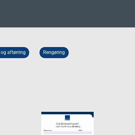
rer
Beklædning og personlig sikk
 ud af huset
Arbejdshandsker
age
Beskyttelses- og engangsbe
 og aftørring
Rengøring
Håndrens og hudbeskyttelse
Øjenværn
Høre- og hovedværn
Åndedrætsværn
Fodtøj