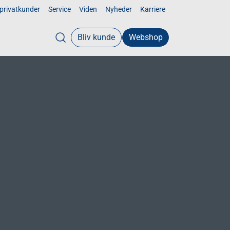
 privatkunder
Service
Viden
Nyheder
Karriere
Bliv kunde
Webshop
Open search modal
Sundhed og pleje
Inkontinens
Urologi
n
Personlig pleje
Sårbehandling
Handsker
Underlag
Beklædning